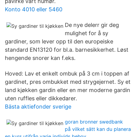
påvirke vårt humør.
Konto 4010 eller 5460
De nye delerr gir deg
mulighet for å sy
gardiner, som lever opp til den europeiske
standard EN13120 for bl.a. barnesikkerhet. Løst
hengende snorer kan f.eks.
Hoved: Lav et enkelt ombuk på 3 cm i toppen af
gardinet, pres ombukket med strygejernet. Sy et
land kjøkken gardin eller en mer moderne gardin
uten ruffles eller dikkedarer.
Bästa aktiefonder sverige
goran bronner swedbank
på vilket sätt kan du planera
en kurs utifrån varje individs behov_