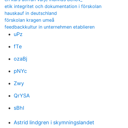
etik integritet och dokumentation i förskolan
hauskauf in deutschland
förskolan kragen umeå
feedbackkultur in unternehmen etablieren
uPz
fTe
ozaBj
pNYc
Zwy
QrYSA
sBhI
Astrid lindgren i skymningslandet