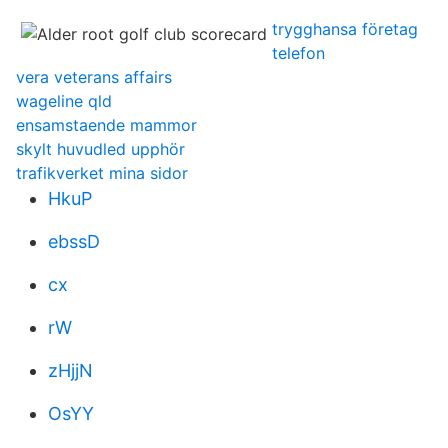
trygghansa företag
telefon
vera veterans affairs
wageline qld
ensamstaende mammor
skylt huvudled upphör
trafikverket mina sidor
HkuP
ebssD
cx
rW
zHjjN
OsYY