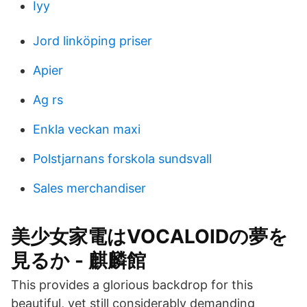
Iyy
Jord linköping priser
Apier
Ag rs
Enkla veckan maxi
Polstjarnans forskola sundsvall
Sales merchandiser
美少女家電はVOCALOIDの夢を
見るか - 麒麟館
This provides a glorious backdrop for this
beautiful, yet still considerably demanding